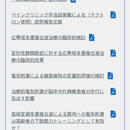
ペインクリニック学会誌掲載による（テクト
ロン使用）症例報告文献
広帯域多重複合波治療の臨床的検討
変形性膝関節症に対する広帯域多重複合波治
療の臨床的効果
電気刺激による痛覚緩和の定量的評価の検討
治療的電気刺激が脳卒中片麻痺患者の歩行に
及ぼす影響
高域変調多重複合波による筋肉への電気刺激
は高齢者の下肢筋力トレーニングとして有効
か？