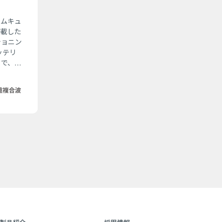
エムキュ
搭載した
ショニン
ッテリ
とで、場
あなたの
トしま