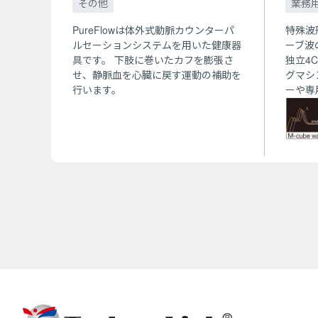
その他
業務
PureFlowは体外式動脈カウンターパ
特殊波
ルセーションシステムを用いた健康器
ーブ波
具です。 下肢に巻いたカフを膨張さ
独立4
せ、静脈血を心臓に戻す運動の補助を
グマシ
行います。
ーや専
所を選
コンデ
す。