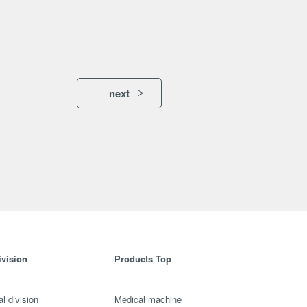
next
ivision
Products Top
l division
Medical machine