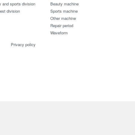
 and sports division
Beauty machine
st division
Sports machine
Other machine
Repair period
Waveform
Privacy policy