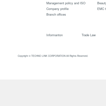
Management policy and ISO
Beauty
Company profile
EMC te
Branch offices
Informanton
Trade Law
Copyright © TECHNO LINK CORPORATION All Rights Reserved.