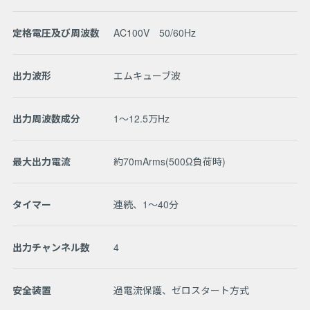
定格電圧及び周波数
AC100V 50/60Hz
出力波形
エムキューブ波
出力周波数成分
1～12.5万Hz
最大出力電流
約70mArms(500Ω負荷時)
タイマー
連続、1～40分
出力チャンネル数
4
安全装置
過電流保護、ゼロスタート方式